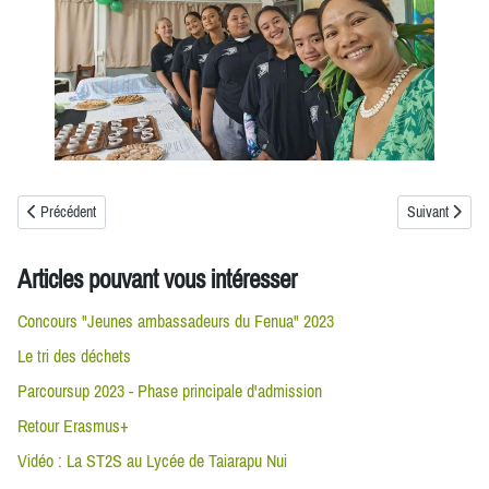
Article précédent : Journée Polynésienne 2026
Article suivan
Précédent
Suivant
Articles pouvant vous intéresser
Concours "Jeunes ambassadeurs du Fenua" 2023
Le tri des déchets
Parcoursup 2023 - Phase principale d'admission
Retour Erasmus+
Vidéo : La ST2S au Lycée de Taiarapu Nui