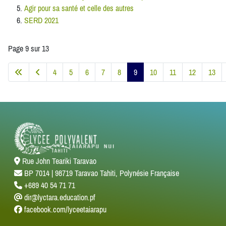
Agir pour sa santé et celle des autres
SERD 2021
Page 9 sur 13
4
5
6
7
8
9
10
11
12
13
Rue John Teariki Taravao
BP 7014 | 98719 Taravao Tahiti, Polynésie Française
+689 40 54 71 71
dir@lyctara.education.pf
facebook.com/lyceetaiarapu